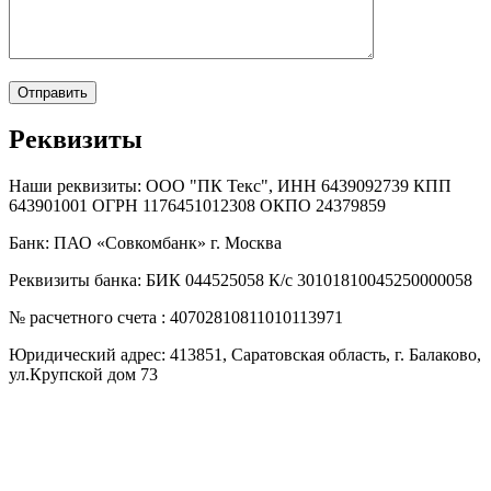
Реквизиты
Наши реквизиты: ООО "ПК Текс", ИНН 6439092739 КПП
643901001 ОГРН 1176451012308 ОКПО 24379859
Банк: ПАО «Совкомбанк» г. Москва
Реквизиты банка: БИК 044525058 К/с 30101810045250000058
№ расчетного счета : 40702810811010113971
Юридический адрес: 413851, Саратовская область, г. Балаково,
ул.Крупской дом 73